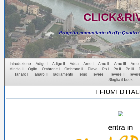
CLICK&RI
Progetto comunitario di qTp Quattr
Introduzione
Adige I
Adige II
Adda
Arno I
Arno II
Arno III
Arno 
Mincio II
Oglio
Ombrone I
Ombrone II
Piave
Po I
Po II
Po III
Tanaro I
Tanaro II
Tagliamento
Temo
Tevere I
Tevere II
Tevere 
Sfoglia il book
I FIUMI D'ITAL
entra in