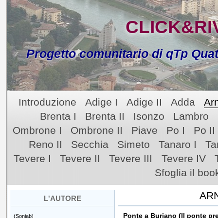
CLICK&RI
Progetto comunitario di qTp Qua
Introduzione
Adige I
Adige II
Adda
Arn
Brenta I
Brenta II
Isonzo
Lambro
Ombrone I
Ombrone II
Piave
Po I
Po II
Reno II
Secchia
Simeto
Tanaro I
Ta
Tevere I
Tevere II
Tevere III
Tevere IV
Sfoglia il boo
AR
L'AUTORE
Ponte a Buriano (Il ponte pr
(Soniab)