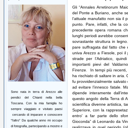
Gli “Annales Arretinorum Maio
del Ponte a Buriano, anche se t
l’attuale manufatto non sia il 
punto. Pare, infatti, che la co
precedente opera romana che,
lunghi periodi avrebbe consenti
sovrastante struttura in legno
pare suffragata dal fatto che
univa Arezzo a Fiesole, poi il
strade per l’Adriatico, quind
importanti pievi del Valdarn
Firenze. In tempi più recenti
ha rischiato di saltare in ari
fu provvidenzialmente salvato d
ad evitare l’innesco fatale. M
Sono nata in terra di Arezzo alle
dipende interamente dall’in
pendici del Chianti nella bella
questo angolo della Terra di 
Toscana. Con la mia famiglia ho
scientifica divenne artistica, 
sempre viaggiato e visitato paesi
Superiore, con la rappresetaz
cercando di imparare e conoscere
entro' a far parte dello s
“l’altro” Da qualche anno mi occupo
Gioconda” di Leonardo da Vinci
di fotografia, partecipando a mostre e
realizzava in quel periodo (