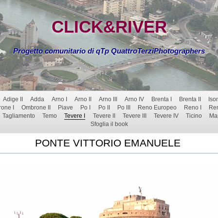
CLICK&RIVER
Progetto comunitario di qTp QuattroTerziPhotographers
Adige II
Adda
Arno I
Arno II
Arno III
Arno IV
Brenta I
Brenta II
Iso
one I
Ombrone II
Piave
Po I
Po II
Po III
Reno Europeo
Reno I
Ren
Tagliamento
Temo
Tevere I
Tevere II
Tevere III
Tevere IV
Ticino
Map
Sfoglia il book
PONTE VITTORIO EMANUELE