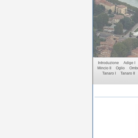
Introduzione
Adige I
Mincio II
Oglio
Ombr
Tanaro I
Tanaro II