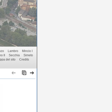
nzo
Lambro
Mincio I
o II
Secchia
Simeto
pa del sito
Credits